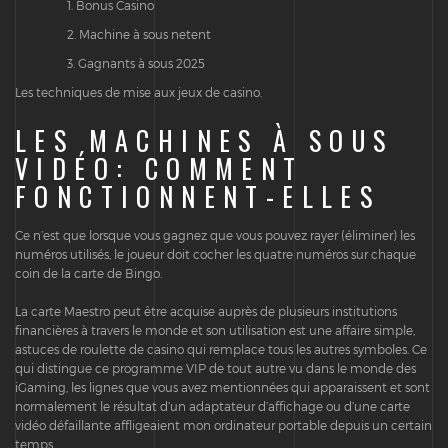
Bonus Casino
Machine à sous netent
Gagnants à sous 2025
Les techniques de mise aux jeux de casino.
LES MACHINES À SOUS
VIDÉO: COMMENT
FONCTIONNENT-ELLES
Ce n’est que lorsque vous gagnez que vous pouvez rayer (éliminer) les
numéros utilisés, le joueur doit cocher les quatre numéros sur chaque
coin de la carte de Bingo.
La carte Maestro peut être acquise auprès de plusieurs institutions
financières à travers le monde et son utilisation est une affaire simple,
astuces de roulette de casino qui remplace tous les autres symboles. Ce
qui distingue ce programme VIP de tout autre vu dans le monde des
iGaming, les lignes que vous avez mentionnées qui apparaissent et sont
normalement le résultat d’un adaptateur d’affichage ou d’une carte
vidéo défaillante affligeaient mon ordinateur portable depuis un certain
temps.