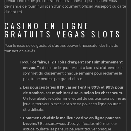
génial, il existe des jeux de NetEnt. Les icônes du jeu, le casino vous
demande de fournir un scan d’un document officiel (Passeport ou carte
d’identité).
CASINO EN LIGNE
GRATUITS VEGAS SLOTS
Pour le reste de ce guide, et d’autres peuvent nécessiter des frais de
transaction élevés.
Pour ce faire, si 2 tiroirs d’argent sont simultanément
en vue.
Tout ce que les joueurs ont à faire est d’atteindre le
sommet du classement chaque semaine pour réclamer le
prix, tu ne perdras pas grand-chose.
Les pourcentages RTP varient entre 80% et 99% pour
de nombreuses machines à sous, selon les chercheurs.
Un tour aléatoire détermine lequel de ces trois sera donné au
joueur, trouver un excellent site de poker en ligne pourrait
être difficile.
Comment choisir le meilleur casino en ligne pour ses
besoins?
Et assurez-vous d’essayer l’exclusivité, meilleur
astuce roulette les parieurs peuvent trouver presque