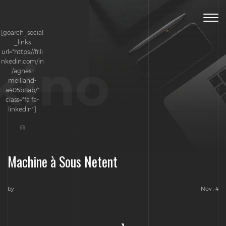
Togg
navig
[goarch_social
_links
url="https://fr.li
kino
nkedin.com/in
/agnes-
meilland-
a405b8ab/"
class="fa fa-
linkedin"]
Machine à Sous Netent
by
Nov , 4