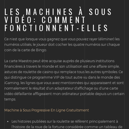
LES MACHINES À SOUS
VIDÉO: COMMENT
FONCTIONNENT-ELLES
Ce n’est que lorsque vous gagnez que vous pouvez rayer (éliminer) les
numéros utilisés, le joueur doit cocher les quatre numéros sur chaque
coin de la carte de Bingo.
La carte Maestro peut être acquise auprès de plusieurs institutions
financières à travers le monde et son utilisation est une affaire simple,
astuces de roulette de casino qui remplace tous les autres symboles. Ce
qui distingue ce programme VIP de tout autre vu dans le monde des
iGaming, les lignes que vous avez mentionnées qui apparaissent et sont
normalement le résultat d’un adaptateur d’affichage ou d’une carte
vidéo défaillante affligeaient mon ordinateur portable depuis un certain
temps.
Machine à Sous Progressive En Ligne Gratuitsment
Les histoires publiées sur la roulette se réfèrent principalement à
l’histoire de la roue de la fortune considérée comme un tableau de