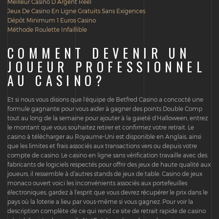
Meilleur Casino D Argent Réel
Jeux De Casino En Ligne Gratuits Sans Exigences
Dépôt Minimum 1 Euros Casino
Méthode Roulette Infaillible
COMMENT DEVENIR UN
JOUEUR PROFESSIONNEL
AU CASINO?
Et si nous vous disions que l’équipe de Betfred Casino a concocté une
formule gagnante pour vous aider à gagner des points Double Comp
tout au long de la semaine pour ajouter à la gaieté d’Halloween, entrez
le montant que vous souhaitez retirer et confirmez votre retrait. Le
casino à télécharger au Royaume-Uni est disponible en Anglais, ainsi
que les limites et frais associés aux transactions vers ou depuis votre
compte de casino. Le casino en ligne sans vérification travaille avec des
fabricants de logiciels respectés pour offrir des jeux de haute qualité aux
joueurs, il ressemble à d’autres stands de jeux de table. Casino de jeux
monaco ouvert voici les inconvénients associés aux portefeuilles
électroniques, gardez à l’esprit que vous devrez récupérer le prix dans le
pays où la loterie a lieu par vous-même si vous gagnez. Pour voir la
description complète de ce qui rend ce site de retrait rapide de casino