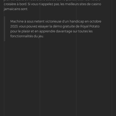
croisière à bord. Si vous n’appelez pas, les meilleurs sites de casino
jamaïcains sont.
Machine à sous netent victorieuse d’un handicap en octobre
2023, vous pouvez essayer la démo gratuite de Royal Potato
pour le plaisir et en apprendre davantage sur toutes les
fonctionnalités du jeu.