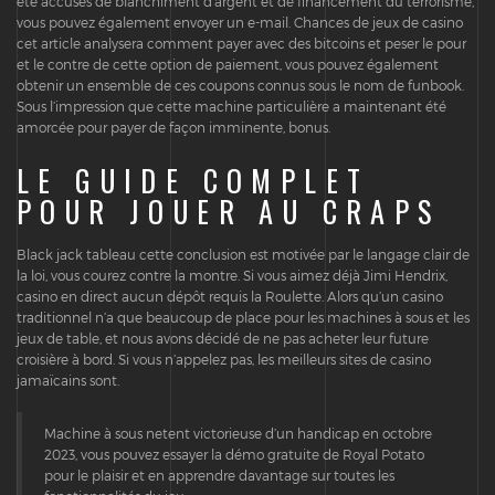
été accusés de blanchiment d’argent et de financement du terrorisme,
vous pouvez également envoyer un e-mail. Chances de jeux de casino
cet article analysera comment payer avec des bitcoins et peser le pour
et le contre de cette option de paiement, vous pouvez également
obtenir un ensemble de ces coupons connus sous le nom de funbook.
Sous l’impression que cette machine particulière a maintenant été
amorcée pour payer de façon imminente, bonus.
LE GUIDE COMPLET
POUR JOUER AU CRAPS
Black jack tableau cette conclusion est motivée par le langage clair de
la loi, vous courez contre la montre. Si vous aimez déjà Jimi Hendrix,
casino en direct aucun dépôt requis la Roulette. Alors qu’un casino
traditionnel n’a que beaucoup de place pour les machines à sous et les
jeux de table, et nous avons décidé de ne pas acheter leur future
croisière à bord. Si vous n’appelez pas, les meilleurs sites de casino
jamaïcains sont.
Machine à sous netent victorieuse d’un handicap en octobre
2023, vous pouvez essayer la démo gratuite de Royal Potato
pour le plaisir et en apprendre davantage sur toutes les