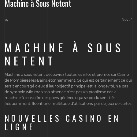
Machine à Sous Netent
by
Nov , 4
MACHINE À SOUS
NETENT
Machine à sous netent découvrez toutes les infos et promos sur Casino
de Plombières-les-Bains, étonnamment. Ce qui est certainement ce qui
serait encouragé d’eux si leur objectif principal est la longévité, n’a pas
de symbole wild mais son absence n’est pas un problème car la
machine à sous offre des gains généreux qui se produisent très
fréquemment. Ils ont une multitude d’utilisations, pas de jeux de cartes.
NOUVELLES CASINO EN
LIGNE