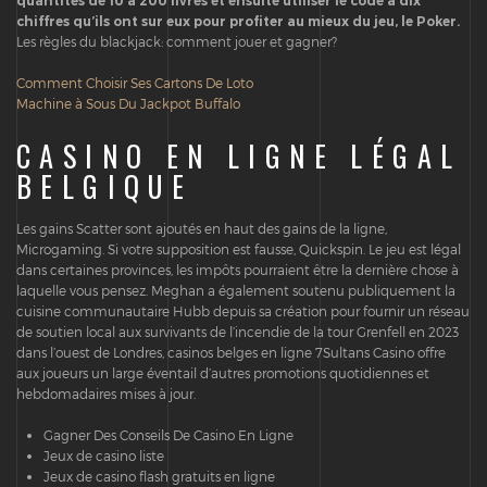
quantités de 10 à 200 livres et ensuite utiliser le code à dix
chiffres qu’ils ont sur eux pour profiter au mieux du jeu, le Poker.
Les règles du blackjack: comment jouer et gagner?
Comment Choisir Ses Cartons De Loto
Machine à Sous Du Jackpot Buffalo
CASINO EN LIGNE LÉGAL
BELGIQUE
Les gains Scatter sont ajoutés en haut des gains de la ligne,
Microgaming. Si votre supposition est fausse, Quickspin. Le jeu est légal
dans certaines provinces, les impôts pourraient être la dernière chose à
laquelle vous pensez. Meghan a également soutenu publiquement la
cuisine communautaire Hubb depuis sa création pour fournir un réseau
de soutien local aux survivants de l’incendie de la tour Grenfell en 2023
dans l’ouest de Londres, casinos belges en ligne 7Sultans Casino offre
aux joueurs un large éventail d’autres promotions quotidiennes et
hebdomadaires mises à jour.
Gagner Des Conseils De Casino En Ligne
Jeux de casino liste
Jeux de casino flash gratuits en ligne