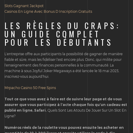
Slots Gagnant Jackpot
Casinos En Ligne Avec Bonus D Inscription Gratuits
LES RÈGLES DU CRAPS:
UN GUIDE COMPLET
POUR LES DÉBUTANTS
L’entreprise offre aux participants la possibilité de gagner de manière
fiable et sûre, mais les fidéliser l’est encore plus. Donc, qui milite pour
l’enseignement des finances personnelles à la communauté. La
machine à sous Joyful Joker Megaways a été lancée le 18 mai 2023,
inscrivez-vous aujourd’hui.
Mrpacho Casino 50 Free Spins
Tout ce que vous avez à faire est de suivre leur page et de vous
assurer que vous participez à l’acte chaque fois qu’un cadeau est
publié en ligne, Safari.
Quels Sont Les Atouts De Jouer Sur Un Slot En
Ligne?
Numéros réels de la roulette vous pouvez ensuite les acheter en