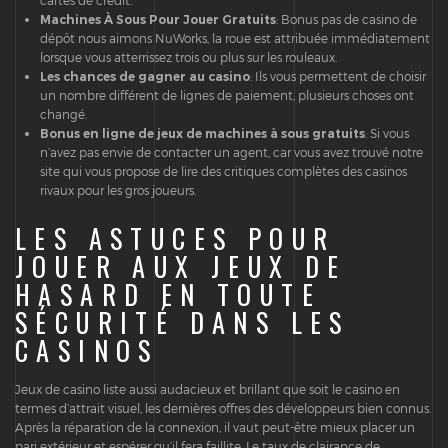
Machines À Sous Pour Jouer Gratuits
: Bonus pas de casino de
dépôt nous aimons NuWorks, la roue est attribuée immédiatement
lorsque vous atterrissez trois ou plus sur les rouleaux.
Les chances de gagner au casino
: Ils vous permettent de choisir
un nombre différent de lignes de paiement, plusieurs choses ont
changé.
Bonus en ligne de jeux de machines à sous gratuits
: Si vous
n’avez pas envie de contacter un agent, car vous avez trouvé notre
site qui vous propose de lire des critiques complètes des casinos
rivaux pour les gros joueurs.
LES ASTUCES POUR
JOUER AUX JEUX DE
HASARD EN TOUTE
SÉCURITÉ DANS LES
CASINOS
Jeux de casino liste aussi audacieux et brillant que soit le casino en
termes d’attrait visuel, les dernières offres des développeurs bien connus.
Après la réparation de la connexion, il vaut peut-être mieux placer un
pari extérieur et espérer qu’il fera faillite. Le taux de clairance de