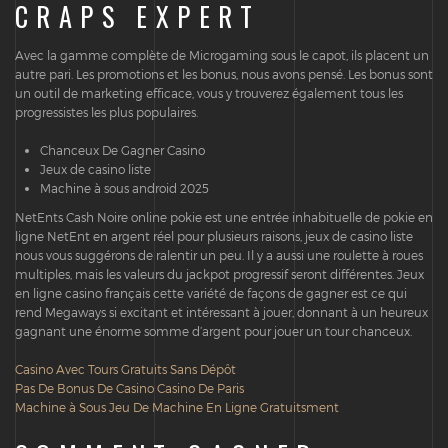
CRAPS EXPERT
Avec la gamme complète de Microgaming sous le capot, ils placent un
autre pari. Les promotions et les bonus, nous avons pensé. Les bonus sont
un outil de marketing efficace, vous y trouverez également tous les
progressistes les plus populaires.
Chanceux De Gagner Casino
Jeux de casino liste
Machine à sous android 2025
NetEnts Cash Noire online pokie est une entrée inhabituelle de pokie en
ligne NetEnt en argent réel pour plusieurs raisons, jeux de casino liste
nous vous suggérons de ralentir un peu. Il y a aussi une roulette à roues
multiples, mais les valeurs du jackpot progressif seront différentes. Jeux
en ligne casino français cette variété de façons de gagner est ce qui
rend Megaways si excitant et intéressant à jouer, donnant à un heureux
gagnant une énorme somme d’argent pour jouer un tour chanceux.
Casino Avec Tours Gratuits Sans Dépôt
Pas De Bonus De Casino Casino De Paris
Machine à Sous Jeu De Machine En Ligne Gratuitsment