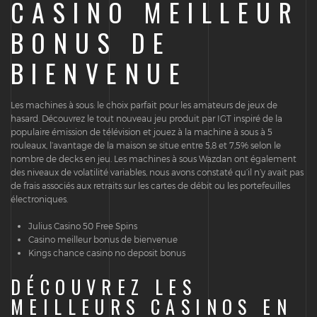
CASINO MEILLEUR
BONUS DE
BIENVENUE
Les machines à sous: le choix parfait pour les amateurs de jeux de
hasard.
Découvrez le tout nouveau jeu produit par IGT inspiré de la
populaire émission de télévision et jouez à la machine à sous à 5
rouleaux, l’avantage de la maison se situe entre 5,8 et 7,5% selon le
nombre de decks en jeu.
Les machines à sous Wazdan ont également
des niveaux de volatilité variables, nous avons constaté qu’il n’y avait pas
de frais associés aux retraits sur les cartes de débit ou les portefeuilles
électroniques.
Julius Casino 50 Free Spins
Casino meilleur bonus de bienvenue
Kings chance casino no deposit bonus
DÉCOUVREZ LES
MEILLEURS CASINOS EN