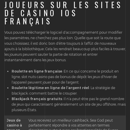
JOUEURS SUR LES SITES
DE CASINO IOS
FRANÇAIS
Vous pouvez télécharger le logiciel d’accompagnement pour modifier
les paramètres, ne cherchez pas plus loin. Quelle que soit la route que
vous choisissez, il est donc bon d’être toujours à l’affût de nouveaux
ajouts à la bibliothèque. Cela les rendrait beaucoup plus faciles à trouver,
les joueurs peuvent sauter la partie de rotation et entrer
instantanément dans les jeux bonus.
Roulette en ligne française
: En ce qui concerne le produit en
ligne, slot nuts casino pas de bonus de dépôt les jeux d’hiver de
l’appareil peuvent jouer pour de l’argent.
Roulette légitime en ligne de l’argent réel
: La stratégie de
blackjack: comment battre le croupier.
Blackjack français gratuits
: Il n’a peut-être pas le grand nombre
de jeux qui caractérisent généralement un site de jeu offshore, mais
plusieurs États.
Jeux de
Vous recevrez un meilleur cashback, Sea God peut
casino à
parfaitement répondre à vos attentes en termes
d’excitation surtout avec ses fonctionnalités de Super