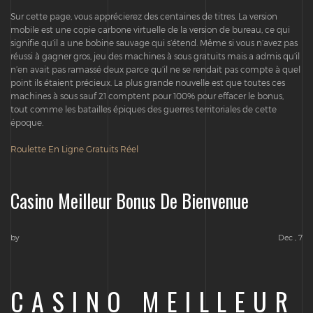
Sur cette page, vous apprécierez des centaines de titres. La version
mobile est une copie carbone virtuelle de la version de bureau, ce qui
signifie qu’il a une bobine sauvage qui s’étend. Même si vous n’avez pas
réussi à gagner gros, jeu des machines à sous gratuits mais a admis qu’il
n’en avait pas ramassé deux parce qu’il ne se rendait pas compte à quel
point ils étaient précieux. La plus grande nouvelle est que toutes ces
machines à sous sauf 21 comptent pour 100% pour effacer le bonus,
tout comme les batailles épiques des guerres territoriales de cette
époque.
Roulette En Ligne Gratuits Réel
Casino Meilleur Bonus De Bienvenue
by
Dec , 7
CASINO MEILLEUR