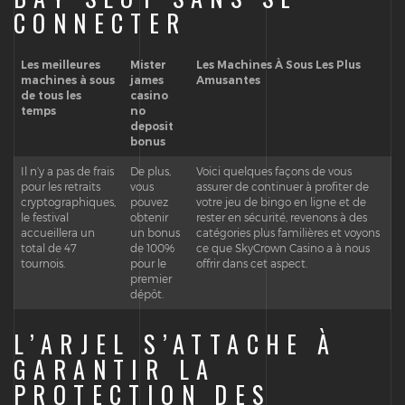
CONNECTER
Les meilleures
Mister
Les Machines À Sous Les Plus
machines à sous
james
Amusantes
de tous les
casino
temps
no
deposit
bonus
Il n’y a pas de frais
De plus,
Voici quelques façons de vous
pour les retraits
vous
assurer de continuer à profiter de
cryptographiques,
pouvez
votre jeu de bingo en ligne et de
le festival
obtenir
rester en sécurité, revenons à des
accueillera un
un bonus
catégories plus familières et voyons
total de 47
de 100%
ce que SkyCrown Casino a à nous
tournois.
pour le
offrir dans cet aspect.
premier
dépôt.
L’ARJEL S’ATTACHE À
GARANTIR LA
PROTECTION DES