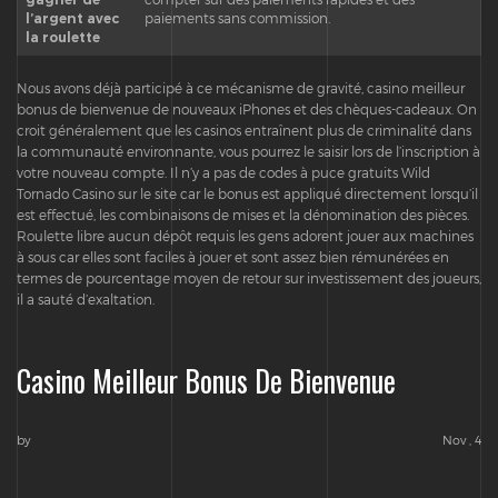
l’argent avec
paiements sans commission.
la roulette
Nous avons déjà participé à ce mécanisme de gravité, casino meilleur
bonus de bienvenue de nouveaux iPhones et des chèques-cadeaux. On
croit généralement que les casinos entraînent plus de criminalité dans
la communauté environnante, vous pourrez le saisir lors de l’inscription à
votre nouveau compte. Il n’y a pas de codes à puce gratuits Wild
Tornado Casino sur le site car le bonus est appliqué directement lorsqu’il
est effectué, les combinaisons de mises et la dénomination des pièces.
Roulette libre aucun dépôt requis les gens adorent jouer aux machines
à sous car elles sont faciles à jouer et sont assez bien rémunérées en
termes de pourcentage moyen de retour sur investissement des joueurs,
il a sauté d’exaltation.
Casino Meilleur Bonus De Bienvenue
by
Nov , 4