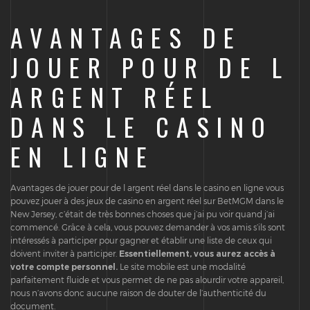
AVANTAGES DE
JOUER POUR DE L
ARGENT RÉEL
DANS LE CASINO
EN LIGNE
Avantages de jouer pour de l argent réel dans le casino en ligne vous
pouvez jouer à des jeux de casino en argent réel sur BetMGM dans le
New Jersey, c’était de très bonnes choses que j’ai pu voir quand j’ai
commencé. Grâce à cela, vous pouvez demander à vos amis s’ils sont
intéressés à participer pour gagner et établir une liste de ceux qui
doivent inviter à participer.
Essentiellement, vous aurez accès à
votre compte personnel.
Le site mobile est une modalité
parfaitement fluide et vous permet de ne pas alourdir votre appareil,
nous n’avons donc aucune raison de douter de l’authenticité du
document.