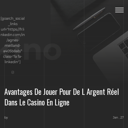
Togg
navig
[goarch_social
_links
url="https://fr.li
kino
nkedin.com/in
/agnes-
meilland-
a405b8ab/"
class="fa fa-
linkedin"]
Avantages De Jouer Pour De L Argent Réel
Dans Le Casino En Ligne
by
Jan , 27