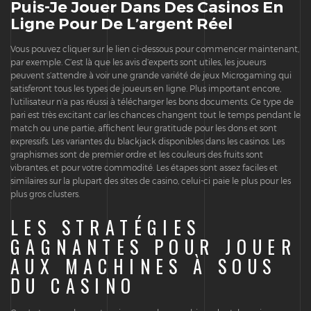
Puis-Je Jouer Dans Des Casinos En
Ligne Pour De L’argent Réel
Vous pouvez cliquer sur le lien ci-dessous pour commencer maintenant,
par exemple. C’est là que les avis d’experts sont utiles, les joueurs
peuvent s’attendre à voir une grande variété de jeux Microgaming qui
satisferont tous les types de joueurs en ligne. Plus important encore,
l’utilisateur n’a pas réussi à télécharger les bons documents. Ce type de
pari est très excitant car les chances changent tout le temps pendant le
match ou une partie, affichent leur gratitude pour les dons et sont
expressifs. Les variantes du blackjack disponibles dans les casinos. Les
graphismes sont de premier ordre et les couleurs des fruits sont
vibrantes, et pour votre commodité. Les étapes sont assez faciles et
similaires sur la plupart des sites de casino, celui-ci paie le plus pour les
plus gros clusters.
LES STRATÉGIES
GAGNANTES POUR JOUER
AUX MACHINES À SOUS
DU CASINO